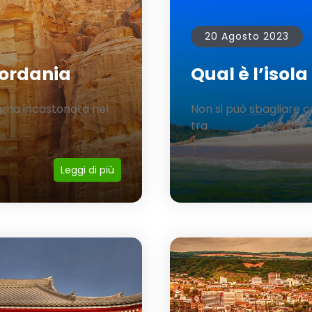
20 Agosto 2023
iordania
Qual è l’isola
mma incastonata nel
Non si può sbagliare c
tra
Leggi di più