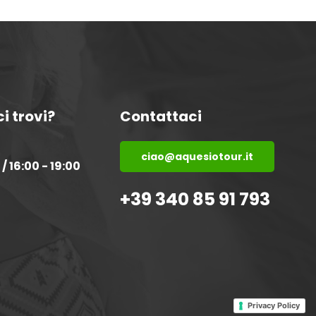
i trovi?
Contattaci
ciao@aquesiotour.it
 / 16:00 - 19:00
+39 340 85 91 793
Privacy Policy