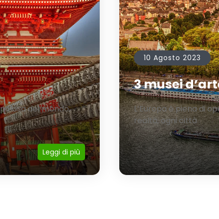
10 Agosto 2023
3 musei d’art
opolosa del mondo,
L’Europa è piena di ope
realtà, ogni città
Leggi di più