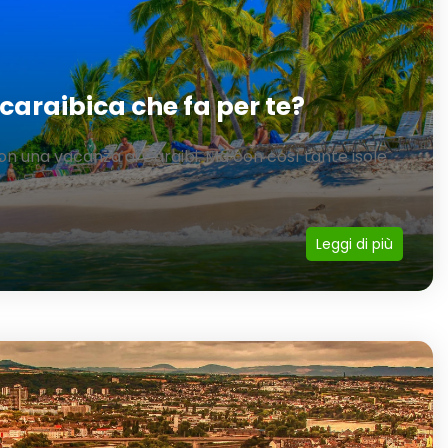
 caraibica che fa per te?
on una vacanza ai Caraibi. Ma con così tante isole
Leggi di più