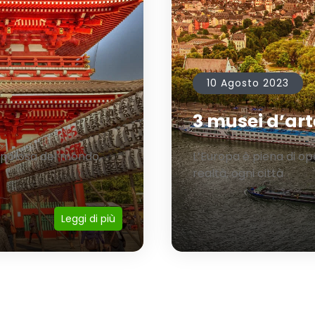
10 Agosto 2023
3 musei d’art
opolosa del mondo,
L’Europa è piena di ope
realtà, ogni città
Leggi di più