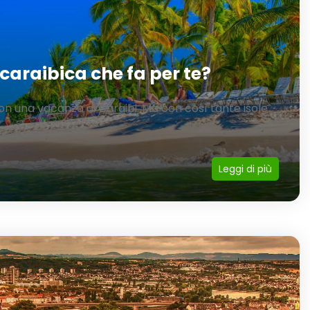
 caraibica che fa per te?
on una vacanza ai Caraibi. Ma con così tante isole
Leggi di più