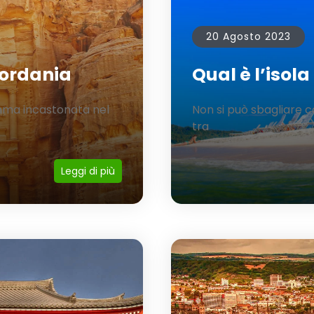
20 Agosto 2023
iordania
Qual è l’isola
mma incastonata nel
Non si può sbagliare c
tra
Leggi di più