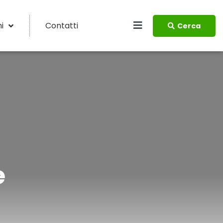
i
Contatti
Cerca
e