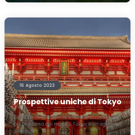
16 Agosto 2023
Prospettive uniche di Tokyo
Capitale del Giappone e area metropolitana
più popolosa del mondo, Tokyo è un’aggiunta
degna di