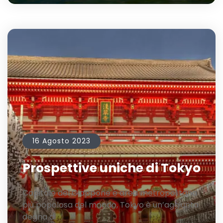
16 Agosto 2023
Prospettive uniche di Tokyo
Capitale del Giappone e area metropolitana
più popolosa del mondo, Tokyo è un’aggiunta
degna di