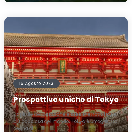
16 Agosto 2023
Prospettive uniche di Tokyo
Capitale del Giappone e area metropolitana
più popolosa del mondo, Tokyo è un’aggiunta
degna di