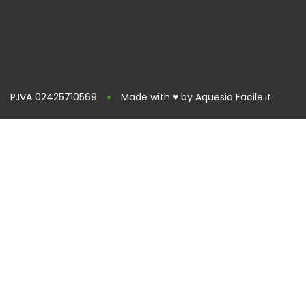
P.IVA 02425710569
Made with ♥ by Aquesio Facile.it