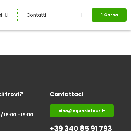
i
Contatti
Cerca
i trovi?
Contattaci
ciao@aquesiotour.it
 / 16:00 - 19:00
+39 340 85 91 793