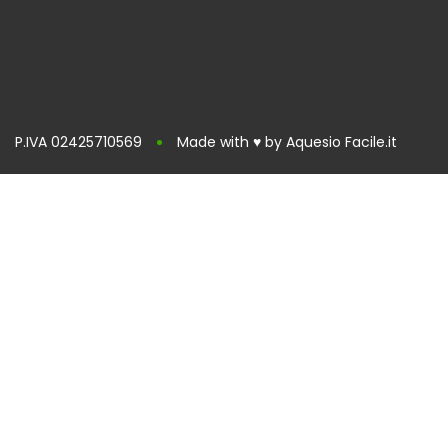
P.IVA 02425710569
Made with ♥ by Aquesio Facile.it